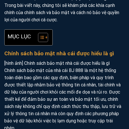
Trong bài viết này, chúng tôi sẽ khám phá các khía cạnh
chính của chính sách và bảo mật và cách nó bảo vệ quyền
lợi của người chơi cá cược.
MỤC LỤC
Chính sách bảo mật nhà cái được hiểu là gì
[hình ảnh] Chính sách bảo mật nhà cái được hiểu là gì
Chính sách bảo mật của nhà cái BJ 888 là một hệ thống
toàn diện bao gồm các quy định, biện pháp và quy trình
được thiết lập nhằm bảo vệ thông tin cá nhân, tài chính và
dữ liệu của người chơi khỏi các mối đe dọa và rủi ro. Được
thiết kế để đảm bảo sự an toàn và bảo mật tối ưu, chính
sách này không chỉ quy định cách thức thu thập, lưu trữ và
xử lý thông tin cá nhân mà còn quy định các phương pháp
bảo vệ dữ liệu khỏi việc bị lạm dụng hoặc truy cập trái
phép.