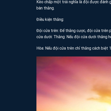
Kèo chấp một trái nghĩa là đội được đánh g
bàn thắng.
Điều kiện thắng:
Đội cửa trên: Để thắng cược, đội cửa trên ph
cửa dưới: Thắng: Nếu đội cửa dưới thắng h
Hòa: Nếu đội cửa trên chỉ thắng cách biệt 1