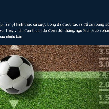
p, là một hình thức cá cược bóng đá được tạo ra để cân bằng s
au. Thay vì chỉ đơn thuần dự đoán đội thắng, người chơi còn phả
bao nhiêu bàn.