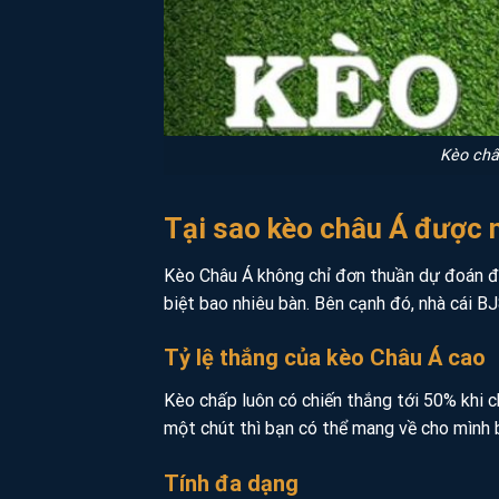
Kèo châ
Tại sao kèo châu Á được 
Kèo Châu Á không chỉ đơn thuần dự đoán độ
biệt bao nhiêu bàn. Bên cạnh đó, nhà cái B
Tỷ lệ thắng của kèo Châu Á cao
Kèo chấp luôn có chiến thắng tới 50% khi c
một chút thì bạn có thể mang về cho mình b
Tính đa dạng