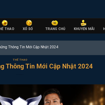
HỂ THAO
XỔ SỐ
TRANG CHỦ
KHUYẾN MÃI
hững Thông Tin Mới Cập Nhật 2024
THỂ THAO
ng Thông Tin Mới Cập Nhật 2024