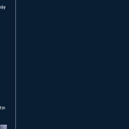
này
.
tin