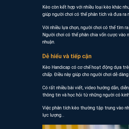
Kèo còn kết hợp với nhiều loại kèo khác nh
giúp người chơi có thể phân tích và đưa ra
Với nhiều lựa chọn, người chơi có thể tìm r
Người chơi có thể phân chia vốn cược vào n
nhuận.
Dễ hiểu và tiếp cận
Kèo Handicap có cơ chế hoạt động dựa trên
chấp. Điều này giúp cho người chơi dễ dàng
Có rất nhiều bài viết, video hướng dẫn, di
thông tin và học hỏi từ những người có kin
Việc phân tích kèo thường tập trung vào nh
lực lượng…