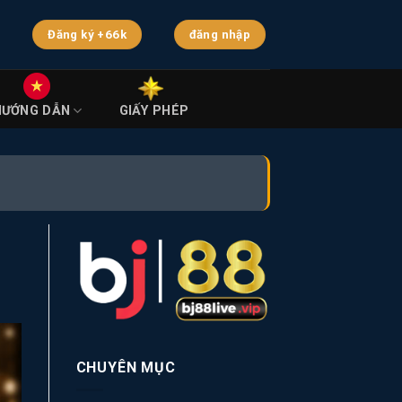
Đăng ký +66k
đăng nhập
HƯỚNG DẪN
GIẤY PHÉP
CHUYÊN MỤC