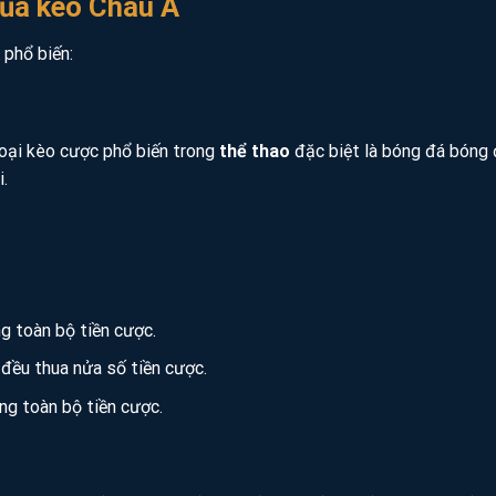
của kèo Châu Á
 phổ biến:
loại kèo cược phổ biến trong
thể thao
đặc biệt là bóng đá bóng 
.
g toàn bộ tiền cược.
đều thua nửa số tiền cược.
ng toàn bộ tiền cược.