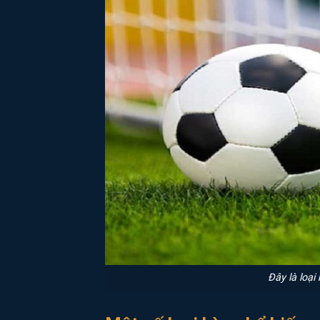
Đây là loại