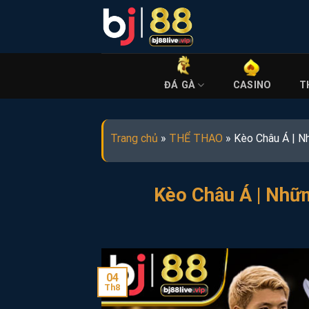
Skip
to
content
ĐÁ GÀ
CASINO
T
Trang chủ
»
THỂ THAO
»
Kèo Châu Á | N
Kèo Châu Á | Nhữ
04
Th8